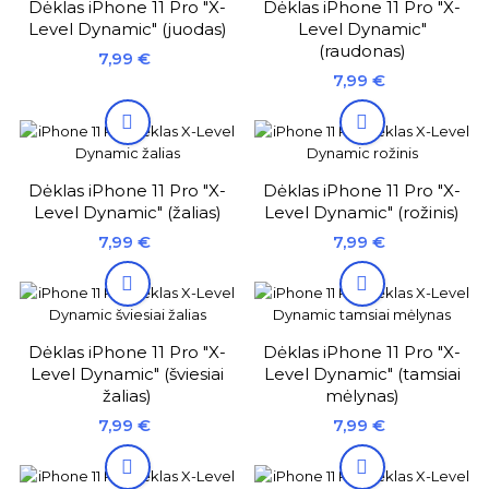
Dėklas iPhone 11 Pro "X-
Dėklas iPhone 11 Pro "X-
Level Dynamic" (juodas)
Level Dynamic"
(raudonas)
Kaina
7,99 €
Kaina
7,99 €


Dėklas iPhone 11 Pro "X-
Dėklas iPhone 11 Pro "X-
Level Dynamic" (žalias)
Level Dynamic" (rožinis)
Kaina
Kaina
7,99 €
7,99 €


Dėklas iPhone 11 Pro "X-
Dėklas iPhone 11 Pro "X-
Level Dynamic" (šviesiai
Level Dynamic" (tamsiai
žalias)
mėlynas)
Kaina
Kaina
7,99 €
7,99 €

