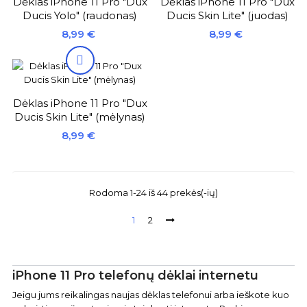
Dėklas iPhone 11 Pro "Dux
Dėklas iPhone 11 Pro "Dux
Ducis Yolo" (raudonas)
Ducis Skin Lite" (juodas)
Kaina
Kaina
8,99 €
8,99 €

Dėklas iPhone 11 Pro "Dux
Ducis Skin Lite" (mėlynas)
Kaina
8,99 €
Rodoma 1-24 iš 44 prekės(-ių)
1
2
iPhone 11 Pro telefonų dėklai internetu
Jeigu jums reikalingas naujas dėklas telefonui arba ieškote kuo