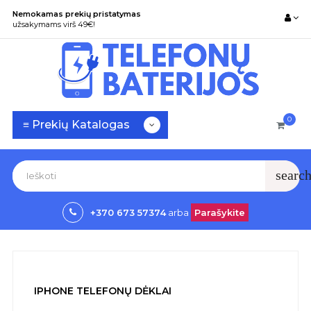
Nemokamas prekių pristatymas
užsakymams virš 49€!
0
Toggle
☰
≡ Prekių Katalogas
navigation
searc
+370 673 57374
arba
Parašykite
IPHONE TELEFONŲ DĖKLAI