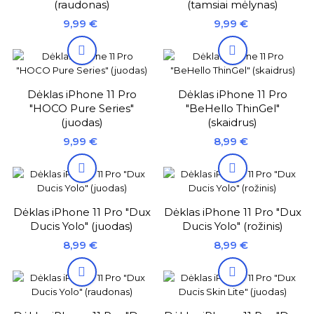
(raudonas)
(tamsiai mėlynas)
Kaina
Kaina
9,99 €
9,99 €


Dėklas iPhone 11 Pro
Dėklas iPhone 11 Pro
"HOCO Pure Series"
"BeHello ThinGel"
(juodas)
(skaidrus)
Kaina
Kaina
9,99 €
8,99 €


Dėklas iPhone 11 Pro "Dux
Dėklas iPhone 11 Pro "Dux
Ducis Yolo" (juodas)
Ducis Yolo" (rožinis)
Kaina
Kaina
8,99 €
8,99 €

