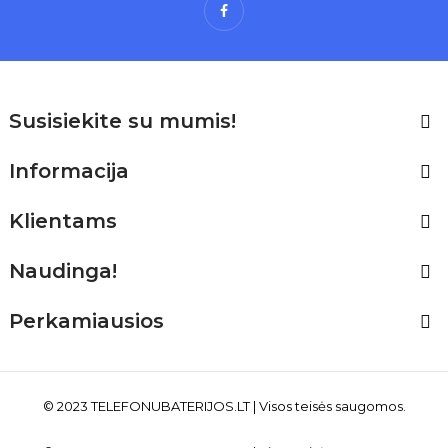
Facebook
Susisiekite su mumis!

Informacija

Klientams

Naudinga!

Perkamiausios

© 2023 TELEFONUBATERIJOS
.LT
| Visos teisės saugomos.