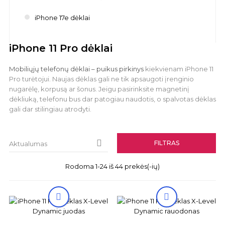
iPhone 17e dėklai
iPhone 11 Pro dėklai
Mobiliųjų telefonų dėklai – puikus pirkinys
kiekvienam iPhone 11
Pro turėtojui. Naujas dėklas gali ne tik apsaugoti įrenginio
nugarėlę, korpusą ar šonus. Jeigu pasirinksite magnetinį
dėkliuką, telefonu bus dar patogiau naudotis, o spalvotas dėklas
gali dar stilingiau atrodyti.

FILTRAS
Aktualumas
Rodoma 1-24 iš 44 prekės(-ių)

