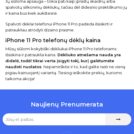
Jų siūloma apsauga – tokia pati kaip įprastų skaidrių arba
spalvotų silikoninių dėkliukų, tačiau dėl didesnio praktiškumo jų
ir kaina bus kiek aukštesnė.
Spalvoti dėklai telefonui iPhone 11 Pro padeda išsiskirti ir
patraukliau atrodyti dizaino prasme.
iPhone 11 Pro telefonų dėklų kaina
Mūsų siūlomi kokybiški dėkliukai iPhone 11 Pro telefonams
išsiskiria ir patrauklia kaina.
Dėkliuko atnešama nauda yra
didelė, todėl tikrai verta įsigyti tokį, kurį galėtumėte
naudoti nuolatos
. Nepamirškite ir to, kad galite rasti ne vieną
pigiau kainuojantį variantą. Tiesiog ieškokite prekių, kurioms
taikoma akcija!
Naujienų Prenumerata