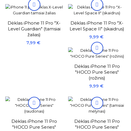


Dėklas iPhone 11 Pro "X-
Dėklas iPhone 11 Pro "X-
Level Guardian" (tamsiai
Level Space II" (skaidrus)
žalias)
Kaina
9,99 €
Kaina
7,99 €

Dėklas iPhone 11 Pro
"HOCO Pure Series"
(rožinis)
Kaina
9,99 €


Dėklas iPhone 11 Pro
Dėklas iPhone 11 Pro
"HOCO Pure Series"
"HOCO Pure Series"