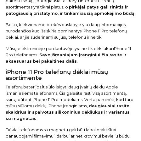
pakeisti senąjį, patogiausia tai daryti internetu. Prekių
asortimentas yra tikrai platus, o
pirkėjai patys gali rinktis ir
patogiausią pristatymo, ir tinkamiausią apmokėjimo būdą
.
Be to, kiekviename prekės puslapyje yra daug informacijos,
nurodančios kuo išsiskiria dominantys iPhone 11 Pro telefonų
dėklai, ar jie suderinami su jūsų telefonu ir ne tik.
Mūsų elektroninėje parduotuvėje yra ne tik dėkliukai iPhone 11
Pro telefonams.
Savo išmaniajam įrenginiui čia rasite ir
aksesuarus bei pakaitines dalis
.
iPhone 11 Pro telefonų dėklai mūsų
asortimente
Telefonubaterijos.lt siūlo įsigyti daug įvairių dėklų Apple
išmaniesiems telefonams. Čia galėsite rasti visą asortimentą,
skirtą būtent iPhone 11 Pro modeliams. Verta paminėti, kad tarp
mūsų siūlomų dėklų iPhone įrenginiams,
daugiausiai rasite
skaidrius ir spalvotus silikoninius dėkliukus ir variantus
su magnetais
.
Dėklai telefonams su magnetu gali būti labai praktiškai
panaudojami filmavimui, darbui ar net krovimui bevieliu būdu.