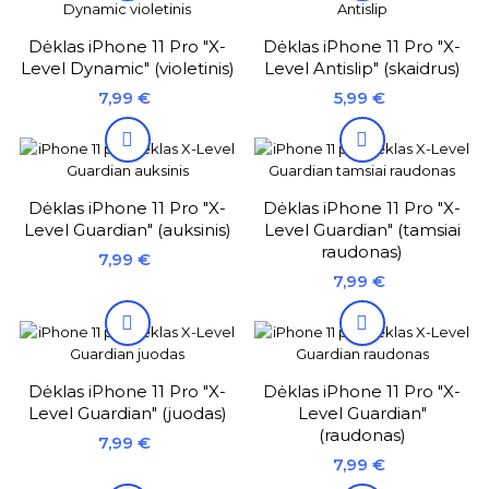
Dėklas iPhone 11 Pro "X-
Dėklas iPhone 11 Pro "X-
Level Dynamic" (violetinis)
Level Antislip" (skaidrus)
Kaina
Kaina
7,99 €
5,99 €


Dėklas iPhone 11 Pro "X-
Dėklas iPhone 11 Pro "X-
Level Guardian" (auksinis)
Level Guardian" (tamsiai
raudonas)
Kaina
7,99 €
Kaina
7,99 €


Dėklas iPhone 11 Pro "X-
Dėklas iPhone 11 Pro "X-
Level Guardian" (juodas)
Level Guardian"
(raudonas)
Kaina
7,99 €
Kaina
7,99 €