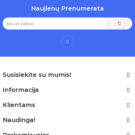
Naujienų Prenumerata
Facebook
Susisiekite su mumis!

Informacija

Klientams

Naudinga!

Perkamiausios