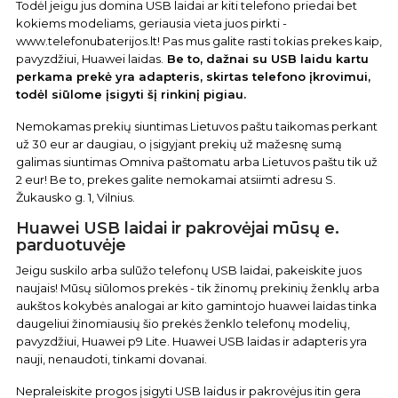
Todėl jeigu jus domina USB laidai ar kiti telefono priedai bet
kokiems modeliams, geriausia vieta juos pirkti -
www.telefonubaterijos.lt! Pas mus galite rasti tokias prekes kaip,
pavyzdžiui, Huawei laidas.
Be to, dažnai su USB laidu kartu
perkama prekė yra adapteris, skirtas telefono įkrovimui,
todėl siūlome įsigyti šį rinkinį pigiau.
Nemokamas prekių siuntimas Lietuvos paštu taikomas perkant
už 30 eur ar daugiau, o įsigyjant prekių už mažesnę sumą
galimas siuntimas Omniva paštomatu arba Lietuvos paštu tik už
2 eur! Be to, prekes galite nemokamai atsiimti adresu S.
Žukausko g. 1, Vilnius.
Huawei USB laidai ir pakrovėjai mūsų e.
parduotuvėje
Jeigu suskilo arba sulūžo telefonų USB laidai, pakeiskite juos
naujais! Mūsų siūlomos prekės - tik žinomų prekinių ženklų arba
aukštos kokybės analogai ar kito gamintojo huawei laidas tinka
daugeliui žinomiausių šio prekės ženklo telefonų modelių,
pavyzdžiui, Huawei p9 Lite. Huawei USB laidas ir adapteris yra
nauji, nenaudoti, tinkami dovanai.
Nepraleiskite progos įsigyti USB laidus ir pakrovėjus itin gera