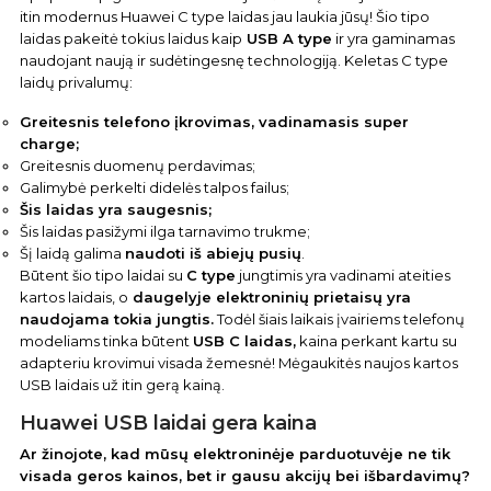
itin modernus Huawei C type laidas jau laukia jūsų! Šio tipo
laidas pakeitė tokius laidus kaip
USB A type
ir yra gaminamas
naudojant naują ir sudėtingesnę technologiją. Keletas C type
laidų privalumų:
Greitesnis telefono įkrovimas, vadinamasis super
charge;
Greitesnis duomenų perdavimas;
Galimybė perkelti didelės talpos failus;
Šis laidas yra saugesnis;
Šis laidas pasižymi ilga tarnavimo trukme;
Šį laidą galima
naudoti iš abiejų pusių
.
Būtent šio tipo laidai su
C type
jungtimis yra vadinami ateities
kartos laidais, o
daugelyje elektroninių prietaisų yra
naudojama tokia jungtis.
Todėl šiais laikais įvairiems telefonų
modeliams tinka būtent
USB C laidas,
kaina perkant kartu su
adapteriu krovimui visada žemesnė! Mėgaukitės naujos kartos
USB laidais už itin gerą kainą.
Huawei USB laidai gera kaina
Ar žinojote, kad mūsų elektroninėje parduotuvėje ne tik
visada geros kainos, bet ir gausu akcijų bei išbardavimų?