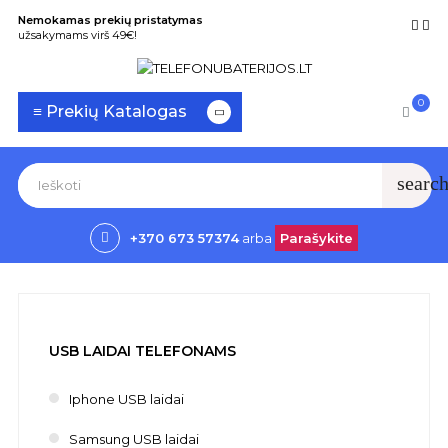
Nemokamas prekių pristatymas
užsakymams virš 49€!
0
Toggle
☰
≡ Prekių Katalogas
navigation
searc
+370 673 57374
arba
Parašykite
USB LAIDAI TELEFONAMS
Iphone USB laidai
Samsung USB laidai