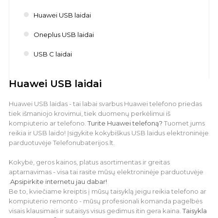
Huawei USB laidai
Oneplus USB laidai
USB C laidai
Huawei USB laidai
Huawei USB laidas - tai labai svarbus Huawei telefono priedas
tiek išmaniojo krovimui, tiek duomenų perkėlimui iš
kompiuterio ar telefono.
Turite Huawei telefoną?
Tuomet jums
reikia ir USB laido! Įsigykite kokybiškus USB laidus elektroninėje
parduotuvėje Telefonubaterijos.lt.
Kokybė, geros kainos, platus asortimentas ir greitas
aptarnavimas - visa tai rasite mūsų elektroninėje parduotuvėje
.
Apsipirkite internetu jau dabar!
Be to, kviečiame kreiptis į mūsų taisyklą jeigu reikia telefono ar
kompiuterio remonto - mūsų profesionali komanda pagelbės
visais klausimais ir sutaisys visus gedimus itin gera kaina.
Taisykla