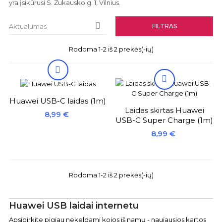
yra įsikūrusi S. Žukausko g. 1, Vilnius.

FILTRAS
Aktualumas
Rodoma 1-2 iš 2 prekės(-ių)


Huawei USB-C laidas (1m)
Laidas skirtas Huawei
Kaina
8,99 €
USB-C Super Charge (1m)
Kaina
8,99 €
Rodoma 1-2 iš 2 prekės(-ių)
Huawei USB laidai internetu
Apsipirkite pigiau nekeldami kojos iš namų - naujausios kartos