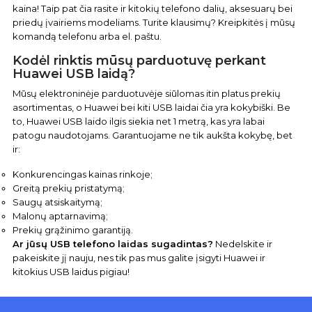
kaina! Taip pat čia rasite ir kitokių telefono dalių, aksesuarų bei
priedų įvairiems modeliams. Turite klausimų? Kreipkitės į mūsų
komandą telefonu arba el. paštu.
Kodėl rinktis mūsų parduotuvę perkant
Huawei USB laidą?
Mūsų elektroninėje parduotuvėje siūlomas itin platus prekių
asortimentas, o Huawei bei kiti USB laidai čia yra kokybiški. Be
to, Huawei USB laido ilgis siekia net 1 metrą, kas yra labai
patogu naudotojams. Garantuojame ne tik aukšta kokybę, bet
ir:
Konkurencingas kainas rinkoje;
Greitą prekių pristatymą;
Saugų atsiskaitymą;
Malonų aptarnavimą;
Prekių grąžinimo garantiją.
Ar jūsų USB telefono laidas sugadintas?
Nedelskite ir
pakeiskite jį nauju, nes tik pas mus galite įsigyti Huawei ir
kitokius USB laidus pigiau!