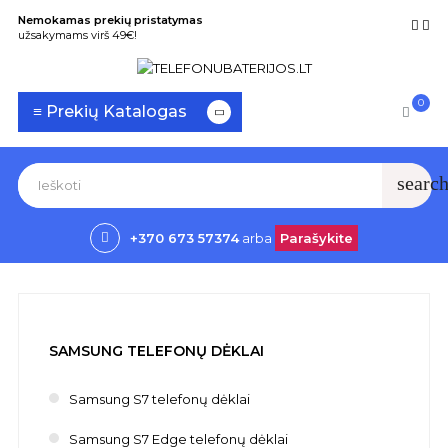
Nemokamas prekių pristatymas
užsakymams virš 49€!
0
Toggle
☰
≡ Prekių Katalogas
navigation
searc
+370 673 57374
arba
Parašykite
SAMSUNG TELEFONŲ DĖKLAI
Samsung S7 telefonų dėklai
Samsung S7 Edge telefonų dėklai