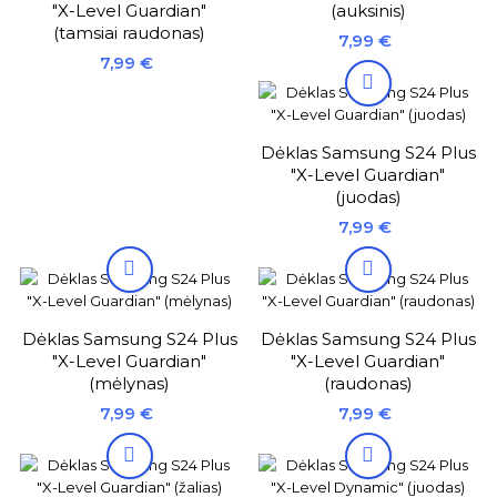
"X-Level Guardian"
(auksinis)
(tamsiai raudonas)
Kaina
7,99 €
Kaina
7,99 €

Dėklas Samsung S24 Plus
"X-Level Guardian"
(juodas)
Kaina
7,99 €


Dėklas Samsung S24 Plus
Dėklas Samsung S24 Plus
"X-Level Guardian"
"X-Level Guardian"
(mėlynas)
(raudonas)
Kaina
Kaina
7,99 €
7,99 €

