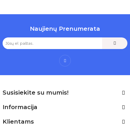
Naujienų Prenumerata
Facebook
Susisiekite su mumis!

Informacija

Klientams
