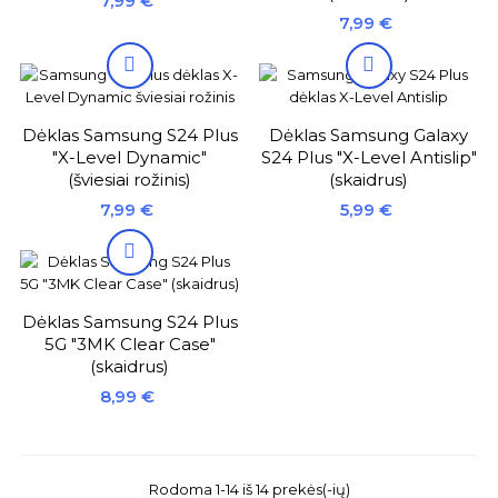
7,99 €
Kaina
7,99 €


Dėklas Samsung S24 Plus
Dėklas Samsung Galaxy
"X-Level Dynamic"
S24 Plus "X-Level Antislip"
(šviesiai rožinis)
(skaidrus)
Kaina
Kaina
7,99 €
5,99 €

Dėklas Samsung S24 Plus
5G "3MK Clear Case"
(skaidrus)
Kaina
8,99 €
Rodoma 1-14 iš 14 prekės(-ių)