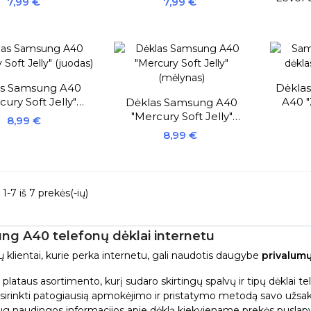
Kaina
Kaina
7,99 €
7,99 €
as Samsung A40
Dėkla
ury Soft Jelly"
A40 "
Dėklas Samsung A40
(juodas)
"Mercury Soft Jelly"
Kaina
8,99 €
(mėlynas)
Kaina
8,99 €
-7 iš 7 prekės(-ių)
g A40 telefonų dėklai internetu
ų klientai, kurie perka internetu, gali naudotis daugybe
privalum
iš plataus asortimento, kurį sudaro skirtingų spalvų ir tipų dėkla
sirinkti patogiausią apmokėjimo ir pristatymo metodą savo užsa
ug naudingos informacijos apie dėklą kiekviename prekės puslapy