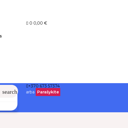
0
0,00 €
s
+370 673 57374
search
arba
Parašykite