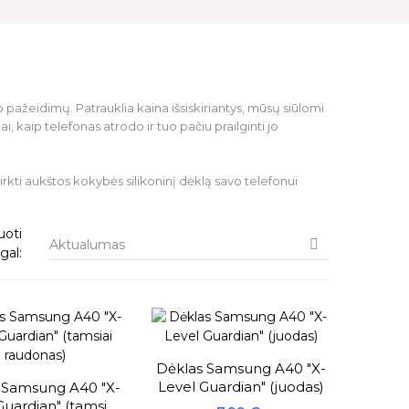
 pažeidimų. Patrauklia kaina išsiskiriantys, mūsų siūlomi
, kaip telefonas atrodo ir tuo pačiu prailginti jo
irkti aukštos kokybės silikoninį dėklą savo telefonui
uoti
Aktualumas

gal:
Dėklas Samsung A40 "X-
Level Guardian" (juodas)
 Samsung A40 "X-
Guardian" (tamsiai