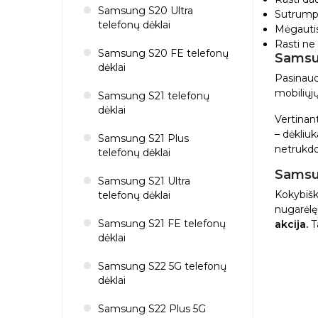
Samsung S20 Ultra
Sutrumpin
telefonų dėklai
Mėgauti
Rasti ne
Samsung S20 FE telefonų
Samsu
dėklai
Pasinaudo
mobiliųj
Samsung S21 telefonų
dėklai
Vertinan
– dėkliuk
Samsung S21 Plus
netrukdo 
telefonų dėklai
Samsu
Samsung S21 Ultra
Kokybišk
telefonų dėklai
nugarėlę 
Samsung S21 FE telefonų
akcija.
Ta
dėklai
Samsung S22 5G telefonų
dėklai
Samsung S22 Plus 5G