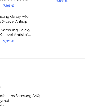
Kaina
7,99 €
raudonas)
Kaina
7,99 €
s Samsung Galaxy
X-Level Antislip"
(skaidrus)
Kaina
5,99 €
ų
:
i telefonams Samsung A40;
kymui;
je;