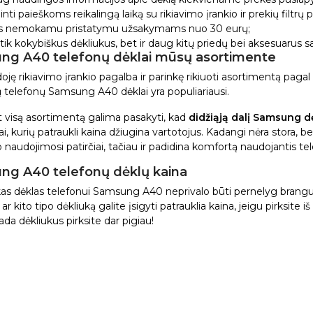
ti paieškoms reikalingą laiką su rikiavimo įrankio ir prekių filtrų 
s nemokamu pristatymu užsakymams nuo 30 eurų;
 tik kokybiškus dėkliukus, bet ir daug kitų priedų bei aksesuarus
ng A40 telefonų dėklai mūsų asortimente
ję rikiavimo įrankio pagalba ir parinkę rikiuoti asortimentą pagal 
ų telefonų Samsung A40 dėklai yra populiariausi.
t visą asortimentą galima pasakyti, kad
didžiąją dalį Samsung d
ai, kurių patraukli kaina džiugina vartotojus. Kadangi nėra stora, 
naudojimosi patirčiai, tačiau ir padidina komfortą naudojantis tel
ng A40 telefonų dėklų kaina
as dėklas telefonui Samsung A40 neprivalo būti pernelyg brangus.
ar kito tipo dėkliuką galite įsigyti patrauklia kaina, jeigu pirksite iš
da dėkliukus pirksite dar pigiau!