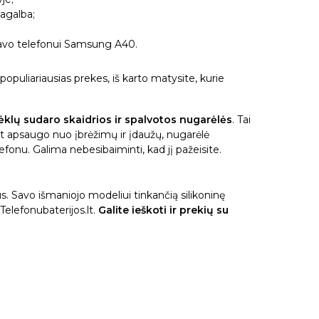
pagalba;
 savo telefonui Samsung A40.
populiariausias prekes, iš karto matysite, kurie
ėklų sudaro skaidrios ir spalvotos nugarėlės
. Tai
bet apsaugo nuo įbrėžimų ir įdaužų, nugarėlė
efonu. Galima nebesibaiminti, kad jį pažeisite.
 Savo išmaniojo modeliui tinkančią silikoninę
 Telefonubaterijos.lt.
Galite ieškoti ir prekių su