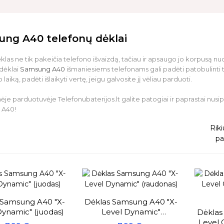
ng A40 telefonų dėklai
klas ne tik pakeičia telefono išvaizdą, tačiau ir apsaugo jo korpusą nuo
dėklai
Samsung A40
išmaniesiems telefonams gali padėti patobulinti tai
laiką, padėti išlaikyti vertę, jeigu galvosite jį vėliau parduoti.
nėje parduotuvėje Telefonubaterijos.lt galite patogiai ir paprastai nusip
 A40!
Riki
pa
 Samsung A40 "X-
Dėklas Samsung A40 "X-
Dynamic" (juodas)
Level Dynamic"
Dėklas
(raudonas)
Level 