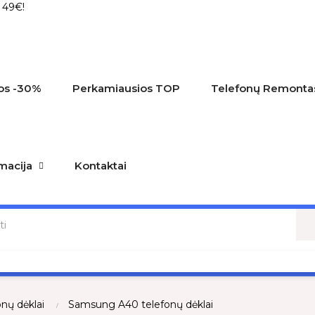
 49€!
os
-30%
Perkamiausios
TOP
Telefonų Remonta
macija
Kontaktai
nų dėklai
Samsung A40 telefonų dėklai