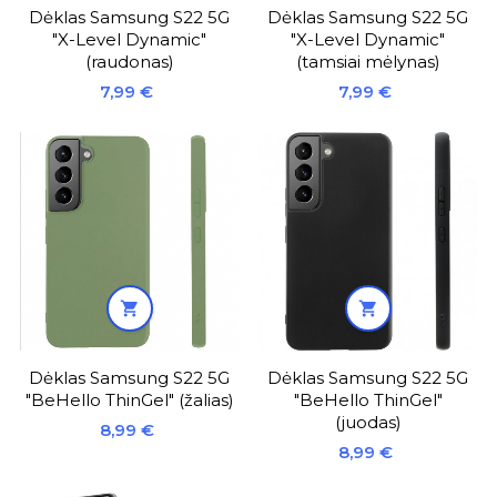
Dėklas Samsung S22 5G
Dėklas Samsung S22 5G
"X-Level Dynamic"
"X-Level Dynamic"
(raudonas)
(tamsiai mėlynas)
Kaina
Kaina
7,99 €
7,99 €


Dėklas Samsung S22 5G
Dėklas Samsung S22 5G
"BeHello ThinGel" (žalias)
"BeHello ThinGel"
(juodas)
Kaina
8,99 €
Kaina
8,99 €