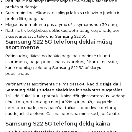
Rasti daug naudingos informacijos apie dėklą kiekviename
prekės puslapyje;
Sutrumpinti paieškoms reikalingą laiką su rikiavimo įrankio ir
prekių filtrų pagalba;
Mėgautis nemokamu pristatymu užsakymams nuo 30 eurų;
Rasti ne tik kokybiškus dėkliukus, bet ir daug kitų priedų bei
aksesuarus savo telefonui Samsung S22 5G.
Samsung S22 5G telefonų dėklai mūsų
asortimente
Pasinaudoję rikiavimo įrankio pagalba ir parinkę rikiuoti
asortimentą pagal populiariausias prekes, iš karto matysite,
kurie mobiliųjų telefonų Samsung S22 5G dėklai yra
populiariausi.
Vertinant visą asortimentą galima pasakyti, kad
didžiąją dalį
Samsung dėklų sudaro skaidrios ir spalvotos nugarėlės
.
Tai – dėkliukai, kurių patraukli kaina džiugina vartotojus. Kadangi
nėra stora, bet apsaugo nuo įbrėžimų ir įdaužų, nugarėlė
netrukdo naudojimosi patirčiai, tačiau ir padidina komfortą
naudojantis telefonu. Galima nebesibaiminti, kad jį pažeisite.
Samsung S22 5G telefonų dėklų kaina