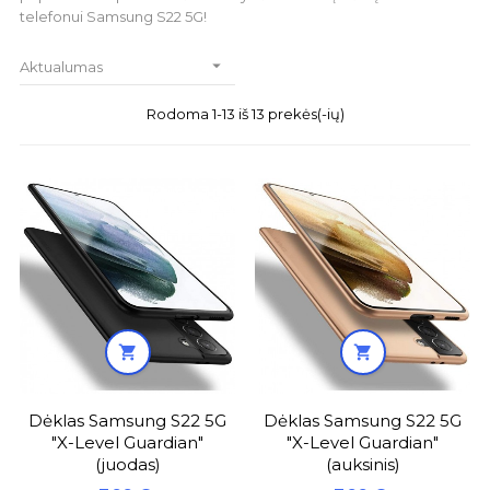
telefonui Samsung S22 5G!

Aktualumas
Rodoma 1-13 iš 13 prekės(-ių)


Dėklas Samsung S22 5G
Dėklas Samsung S22 5G
"X-Level Guardian"
"X-Level Guardian"
(juodas)
(auksinis)