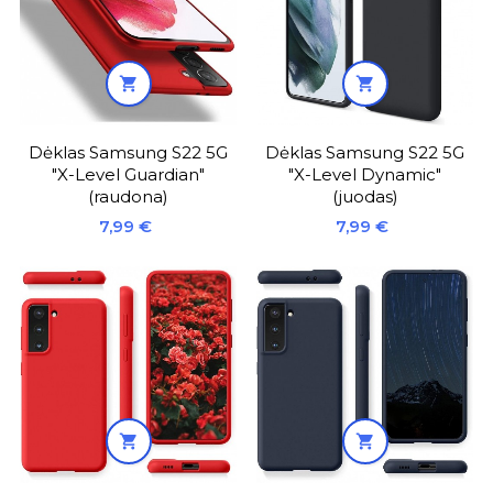


Dėklas Samsung S22 5G
Dėklas Samsung S22 5G
"X-Level Guardian"
"X-Level Dynamic"
(raudona)
(juodas)
Kaina
Kaina
7,99 €
7,99 €

