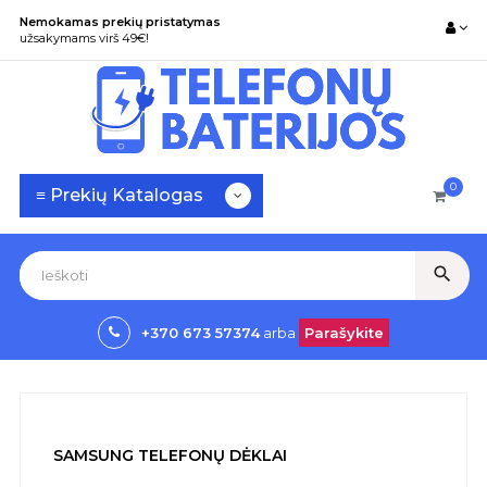
Nemokamas prekių pristatymas
užsakymams virš 49€!
0
Toggle
☰
≡ Prekių Katalogas
navigation
search
+370 673 57374
arba
Parašykite
SAMSUNG TELEFONŲ DĖKLAI