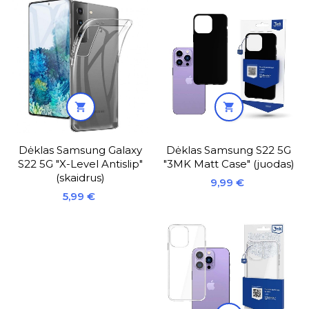


Dėklas Samsung Galaxy
Dėklas Samsung S22 5G
S22 5G "X-Level Antislip"
"3MK Matt Case" (juodas)
(skaidrus)
Kaina
9,99 €
Kaina
5,99 €