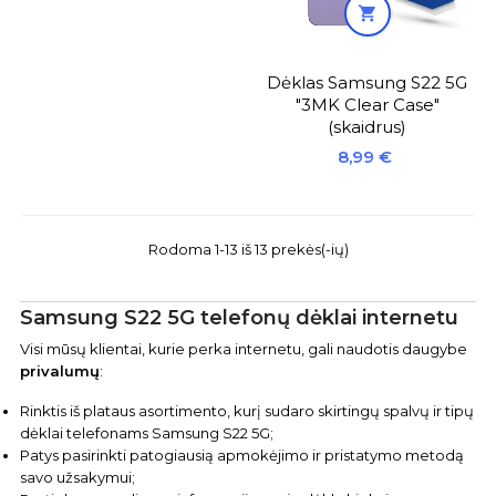

Dėklas Samsung S22 5G
"3MK Clear Case"
(skaidrus)
Kaina
8,99 €
Rodoma 1-13 iš 13 prekės(-ių)
Samsung S22 5G telefonų dėklai internetu
Visi mūsų klientai, kurie perka internetu, gali naudotis daugybe
privalumų
:
Rinktis iš plataus asortimento, kurį sudaro skirtingų spalvų ir tipų
dėklai telefonams Samsung S22 5G;
Patys pasirinkti patogiausią apmokėjimo ir pristatymo metodą
savo užsakymui;