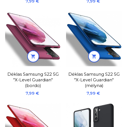
Kaina
Kaina
7,99 €
7,99 €


Dėklas Samsung S22 5G
Dėklas Samsung S22 5G
"X-Level Guardian"
"X-Level Guardian"
(bordo)
(mėlyna)
Kaina
Kaina
7,99 €
7,99 €