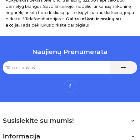
Kokybiškas dėklas telefonui Samsung S22 5G neprivalo būti
pernelyg brangus. Savo išmaniojo modeliui tinkančią silikoninę
nugarėlę ar kito tipo dėkliuką galite įsigyti patrauklia kaina, jeigu
pirksite iš Telefonubaterijos.lt.
Galite ieškoti ir prekių su
akcija.
Tada dėkliukus pirksite dar pigiau!
Naujienų Prenumerata
Facebook
Susisiekite su mumis!

Informacija
