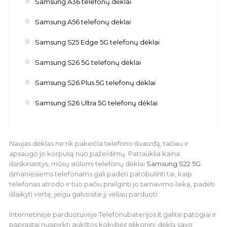
Samsung A36 telefonų dėklai
Samsung A56 telefonų dėklai
Samsung S25 Edge 5G telefonų dėklai
Samsung S26 5G telefonų dėklai
Samsung S26 Plus 5G telefonų dėklai
Samsung S26 Ultra 5G telefonų dėklai
Naujas dėklas ne tik pakeičia telefono išvaizdą, tačiau ir
apsaugo jo korpusą nuo pažeidimų. Patrauklia kaina
išsiskiriantys, mūsų siūlomi telefonų dėklai
Samsung S22 5G
išmaniesiems telefonams gali padėti patobulinti tai, kaip
telefonas atrodo ir tuo pačiu prailginti jo tarnavimo laiką, padėti
išlaikyti vertę, jeigu galvosite jį vėliau parduoti.
Internetinėje parduotuvėje Telefonubaterijos.lt galite patogiai ir
paprastai nusipirkti aukštos kokybės silikoninį dėklą savo