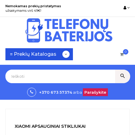
Nemokamas prekių pristatymas
užsakymams virš 49€!
0
Toggle
☰
≡ Prekių Katalogas
navigation
search
+370 673 57374
arba
Parašykite
XIAOMI APSAUGINIAI STIKLIUKAI