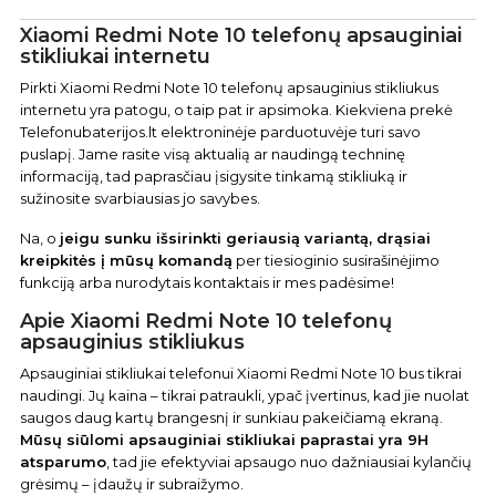
Xiaomi Redmi Note 10 telefonų apsauginiai
stikliukai internetu
Pirkti Xiaomi Redmi Note 10 telefonų apsauginius stikliukus
internetu yra patogu, o taip pat ir apsimoka. Kiekviena prekė
Telefonubaterijos.lt elektroninėje parduotuvėje turi savo
puslapį. Jame rasite visą aktualią ar naudingą techninę
informaciją, tad paprasčiau įsigysite tinkamą stikliuką ir
sužinosite svarbiausias jo savybes.
Na, o
jeigu sunku išsirinkti geriausią variantą, drąsiai
kreipkitės į mūsų komandą
per tiesioginio susirašinėjimo
funkciją arba nurodytais kontaktais ir mes padėsime!
Apie Xiaomi Redmi Note 10 telefonų
apsauginius stikliukus
Apsauginiai stikliukai telefonui Xiaomi Redmi Note 10 bus tikrai
naudingi. Jų kaina – tikrai patraukli, ypač įvertinus, kad jie nuolat
saugos daug kartų brangesnį ir sunkiau pakeičiamą ekraną.
Mūsų siūlomi apsauginiai stikliukai paprastai yra 9H
atsparumo
, tad jie efektyviai apsaugo nuo dažniausiai kylančių
grėsimų – įdaužų ir subraižymo.