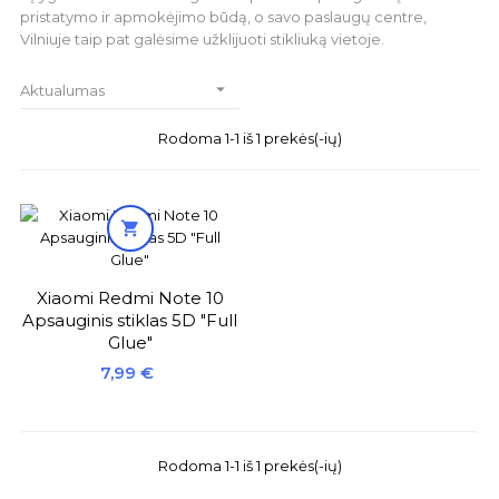
pristatymo ir apmokėjimo būdą, o savo paslaugų centre,
Vilniuje taip pat galėsime užklijuoti stikliuką vietoje.

Aktualumas
Rodoma 1-1 iš 1 prekės(-ių)

Xiaomi Redmi Note 10
Apsauginis stiklas 5D "Full
Glue"
Kaina
7,99 €
Rodoma 1-1 iš 1 prekės(-ių)