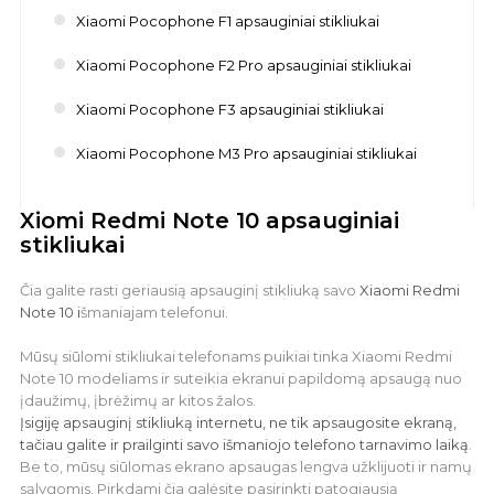
Xiaomi Pocophone F1 apsauginiai stikliukai
Xiaomi Pocophone F2 Pro apsauginiai stikliukai
Xiaomi Pocophone F3 apsauginiai stikliukai
Xiaomi Pocophone M3 Pro apsauginiai stikliukai
Xiomi Redmi Note 10 apsauginiai
stikliukai
Čia galite rasti geriausią apsauginį stikliuką savo
Xiaomi Redmi
Note 10 i
šmaniajam telefonui.
Mūsų siūlomi stikliukai telefonams puikiai tinka Xiaomi Redmi
Note 10 modeliams ir suteikia ekranui papildomą apsaugą nuo
įdaužimų, įbrėžimų ar kitos žalos.
Įsigiję apsauginį stikliuką internetu, ne tik apsaugosite ekraną,
tačiau galite ir prailginti savo išmaniojo telefono tarnavimo laiką
.
Be to, mūsų siūlomas ekrano apsaugas lengva užklijuoti ir namų
sąlygomis. Pirkdami čia galėsite pasirinkti patogiausią