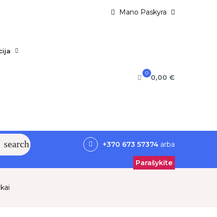
Mano Paskyra
ija
0
0,00 €
search
+370 673 57374
arba
Parašykite
kai