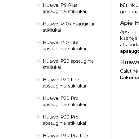
Huawei P9 Plus
būti riki
apsauginiai stikliukai
greitai r
Apie H
Huawei P10 apsauginiai
stikliukai
Apsaugin
kišenėje 
Huawei P10 Lite
atsiranda
apsauginiai stikliukai
apsaugo
Huawei P20 apsauginiai
Huawei
stikliukai
Galutinė 
taikoma 
Huawei P20 Lite
apsauginiai stikliukai
Huawei P20 Pro
apsauginiai stikliukai
Huawei P30 Pro
apsauginiai stikliukai
Huawei P30 Pro Lite