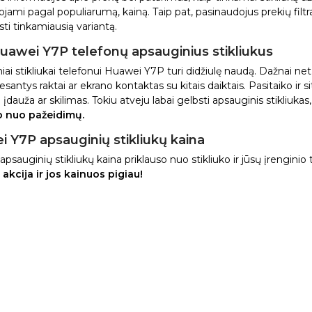
uojami pagal populiarumą, kainą. Taip pat, pasinaudojus prekių filt
asti tinkamiausią variantą.
uawei Y7P telefonų apsauginius stikliukus
iai stikliukai telefonui Huawei Y7P turi didžiulę naudą. Dažnai n
esantys raktai ar ekrano kontaktas su kitais daiktais. Pasitaiko ir s
 įdauža ar skilimas. Tokiu atveju labai gelbsti apsauginis stikliukas
 nuo pažeidimų.
 Y7P apsauginių stikliukų kaina
apsauginių stikliukų kaina priklauso nuo stikliuko ir jūsų įrenginio 
akcija ir jos kainuos pigiau!