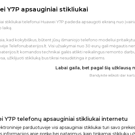
i Y7P apsauginiai stikliukai
ai stikliukai telefonui Huawei Y7P padeda apsaugoti ekraną nuo įvairi
 laiką.
ia, kad kokybiškus, būtent jūsų išmaniojo telefono modeliui pritaikytus 
ėje Telefonubaterijos.lt. Visi užsakymai nuo 30 eurų gali mėgautis ne
aterijos.lt komandos technikai galės atlikti reikalingus remonto darbus
esa, užklijuoti stikliuką bus tikrai nesudėtinga ir patiems.
Labai gaila, bet pagal šią užklausą
Bandykite ieškoti dar kart
 Y7P telefonų apsauginiai stikliukai internetu
troninėje parduotuvėje visi apsauginiai stikliukai turi savo prekė
 informacijos apie prekę bei patarimus, kaip tinkamai stikliuką užk