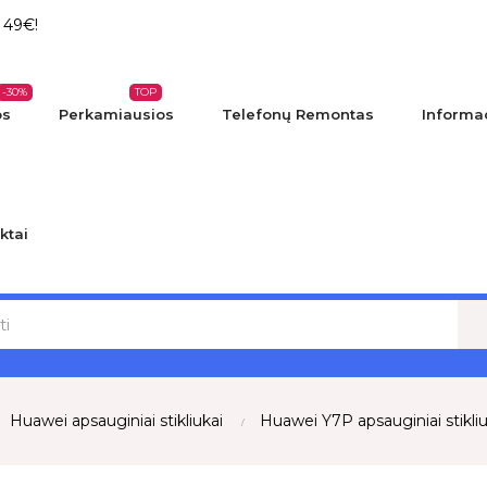
 49€!
-30%
TOP
os
Perkamiausios
Telefonų Remontas
Informac
ktai
Huawei apsauginiai stikliukai
Huawei Y7P apsauginiai stikliu