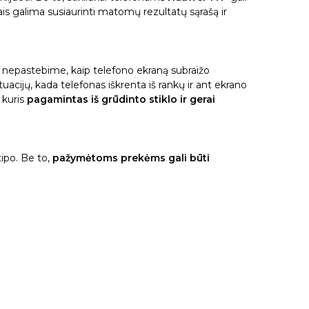
rais galima susiaurinti matomų rezultatų sąrašą ir
et nepastebime, kaip telefono ekraną subraižo
ituacijų, kada telefonas iškrenta iš rankų ir ant ekrano
, kuris
pagamintas iš grūdinto stiklo ir gerai
tipo. Be to,
pažymėtoms prekėms gali būti