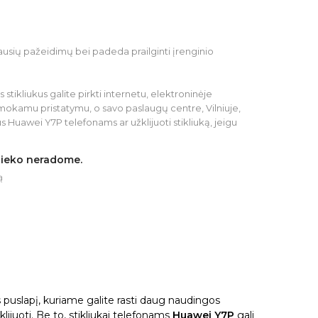
ausių pažeidimų bei padeda prailginti įrenginio
stikliukus galite pirkti internetu, elektroninėje
mokamu pristatymu, o savo paslaugų centre, Vilniuje,
 Huawei Y7P telefonams ar užklijuoti stikliuką, jeigu
 nieko neradome.
ą
s puslapį, kuriame galite rasti daug naudingos
lijuoti. Be to, stikliukai telefonams
Huawei Y7P
gali