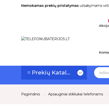
Nemokamas prekių pristatymas
užsakymams virš
Akcij
Konta
≡ Prekių Katalogas
Pagrindinis
Apsauginiai stikliukai telefonams