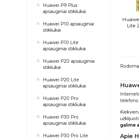
Huawei P9 Plus
apsauginiai stikliukai
Huawei
Huawei P10 apsauginiai
Lite 
stikliukai
Huawei P10 Lite
apsauginiai stikliukai
Huawei P20 apsauginiai
Rodoma 1-
stikliukai
Huawei P20 Lite
Huawei
apsauginiai stikliukai
Internetu
Huawei P20 Pro
telefono 
apsauginiai stikliukai
Kiekviena
Huawei P30 Pro
užklijuoti
apsauginiai stikliukai
galime a
Huawei P30 Pro Lite
Apie H