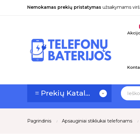
Nemokamas prekių pristatymas
užsakymams virš
Akcij
Konta
≡ Prekių Katalogas
Pagrindinis
Apsauginiai stikliukai telefonams