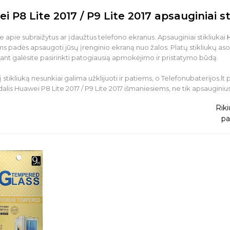
i P8 Lite 2017 / P9 Lite 2017 apsauginiai st
e apie subraižytus ar įdaužtus telefono ekranus. Apsauginiai stikliukai
s padės apsaugoti jūsų įrenginio ekraną nuo žalos. Platų stikliukų aso
yjant galėsite pasirinkti patogiausią apmokėjimo ir pristatymo būdą.
 stikliuką nesunkiai galima užklijuoti ir patiems, o Telefonubaterijos.lt
dalis Huawei P8 Lite 2017 / P9 Lite 2017 išmaniesiems, ne tik apsauginius 
Riki
pa