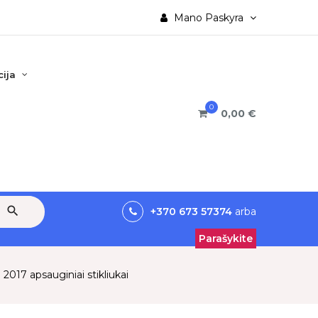
Mano Paskyra
ija
0
0,00 €
search
+370 673 57374
arba
Parašykite
2017 apsauginiai stikliukai