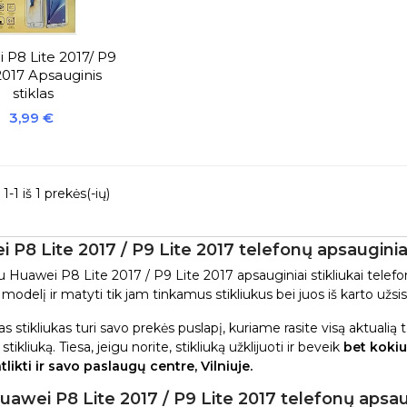
 P8 Lite 2017/ P9
2017 Apsauginis
stiklas
Kaina
3,99 €
1 iš 1 prekės(-ių)
 P8 Lite 2017 / P9 Lite 2017 telefonų apsauginiai
 Huawei P8 Lite 2017 / P9 Lite 2017 apsauginiai stikliukai telefonu
modelį ir matyti tik jam tinkamus stikliukus bei juos iš karto užsisa
s stikliukas turi savo prekės puslapį, kuriame rasite visą aktualią
 stikliuką. Tiesa, jeigu norite, stikliuką užklijuoti ir beveik
bet kokiu
tlikti ir savo paslaugų centre, Vilniuje.
uawei P8 Lite 2017 / P9 Lite 2017 telefonų apsau