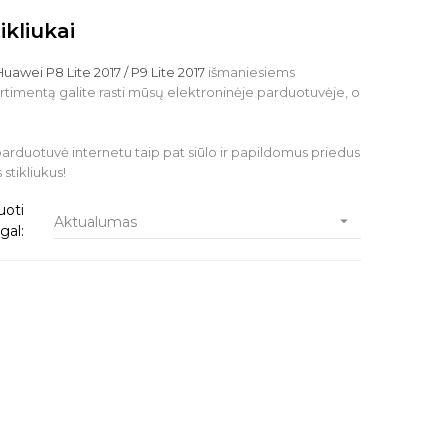
ikliukai
Huawei P8 Lite 2017 / P9 Lite 2017
išmaniesiems
rtimentą galite rasti mūsų elektroninėje parduotuvėje, o
 parduotuvė internetu taip pat siūlo ir papildomus priedus
stikliukus!
uoti

Aktualumas
gal: