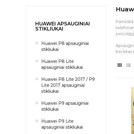
Huawe
Pamirškit
HUAWEI APSAUGINIAI
telefonam
STIKLIUKAI
juos įsig
Huawei P8 apsauginiai
Apsauginį
stikliukai
bei kitas 
Huawei P8 Lite
apsauginiai stikliukai
Huawei P8 Lite 2017 / P9
Lite 2017 apsauginiai
stikliukai
Huawei P9 apsauginiai
stikliukai
Huawei P9 Lite
apsauginiai stikliukai