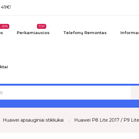
 49€!
-30%
TOP
os
Perkamiausios
Telefonų Remontas
Informac
ktai
Huawei apsauginiai stikliukai
Huawei P8 Lite 2017 / P9 Lite 