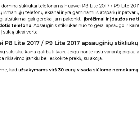
s domina stikliukai telefonams Huawei P8 Lite 2017 / P9 Lite 2017,
išmaniųjų telefonų ekranai ir yra gaminami iš atsparių ir patvarių m
i atsitikimai gali gerokai jam pakenkti.
Įbrėžimai ir įdaužos ne t
otis telefonu.
Apsauginis stikliukas nuo to gerai apsaugo ir kain
 stiklą tikrai verta.
 P8 Lite 2017 / P9 Lite 2017 apsauginių stikliukų
ų stikliukų kaina gali būti įvairi. Jeigu norite rasti variantą pigi
arba rikiavimo įrankiu bei ieškokite prekių su akcija.
me, kad
užsakymams virš 30 eurų visada siūlome nemokamą 