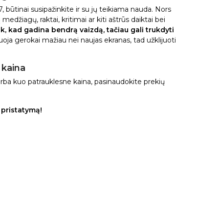
 būtinai susipažinkite ir su jų teikiama nauda. Nors
edžiagų, raktai, kritimai ar kiti aštrūs daiktai bei
ik, kad gadina bendrą vaizdą, tačiau gali trukdyti
uoja gerokai mažiau nei naujas ekranas, tad užklijuoti
 kaina
au arba kuo patrauklesne kaina, pasinaudokite prekių
pristatymą!