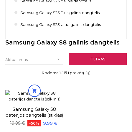
Samsung Galaxy S23 galinis dangtelis
Samsung Galaxy S23 Plus galinis dangtelis
Samsung Galaxy S23 Ultra galinis dangtelis
Samsung Galaxy S8 galinis dangtelis

FILTRAS
Aktualumas
Rodoma 1-1 iš 1 prekės(-ių)

Samsung Galaxy S8
baterijos dangtelis (stiklas)
Bazinė
Kaina
9,99 €
19,99 €
−50%
kaina