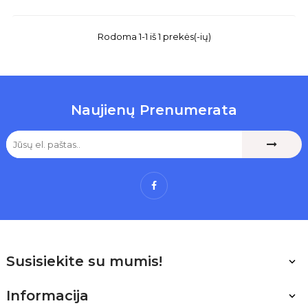
Rodoma 1-1 iš 1 prekės(-ių)
Naujienų Prenumerata
Facebook
Susisiekite su mumis!

Informacija
