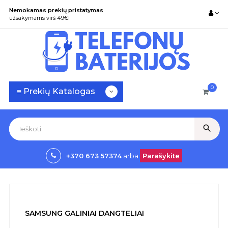
Nemokamas prekių pristatymas
užsakymams virš 49€!
0
Toggle
☰
≡ Prekių Katalogas
navigation
search
+370 673 57374
arba
Parašykite
SAMSUNG GALINIAI DANGTELIAI