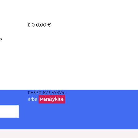
0
0,00 €
s
+370 673 57374
arba
Parašykite