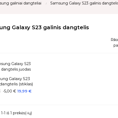
ung galiniai dangteliai
Samsung Galaxy S23 galinis dangteli
ng Galaxy S23 galinis dangtelis
Riki
pa
ung Galaxy S23
 dangtelis (stiklas)
Kaina
19,99 €
€
-5,00 €
1 iš 1 prekės(-ių)