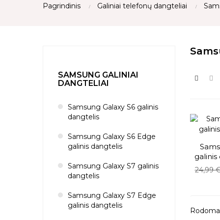
Pagrindinis
Galiniai telefonų dangteliai
Sams
Samsu
SAMSUNG GALINIAI
DANGTELIAI
Samsung Galaxy S6 galinis
dangtelis
Samsung Galaxy S6 Edge
galinis dangtelis
Sams
galinis
Samsung Galaxy S7 galinis
Bazinė
24,99 
dangtelis
kaina
Samsung Galaxy S7 Edge
galinis dangtelis
Rodoma 1-