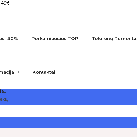
 49€!
os
-30%
Perkamiausios
TOP
Telefonų Remonta
macija
Kontaktai
ia..
rekių: