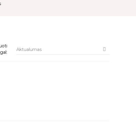
s
uoti
Aktualumas

gal: