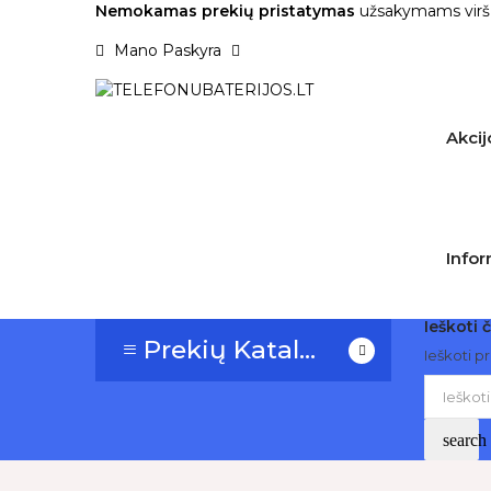
Nemokamas prekių pristatymas
užsakymams virš
Mano Paskyra
Akcij
Infor
Ieškoti č
≡ Prekių Katalogas
Ieškoti p
search