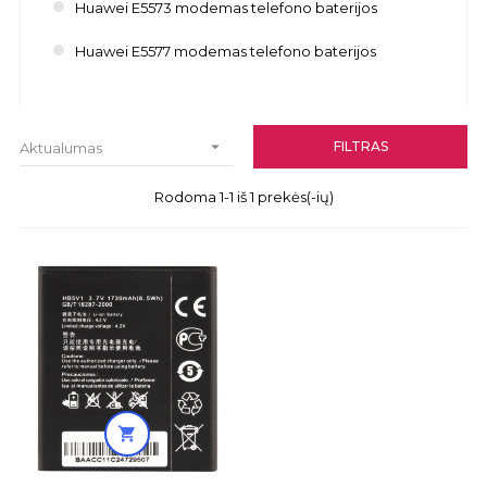
Huawei E5573 modemas telefono baterijos
Huawei E5577 modemas telefono baterijos

FILTRAS
Aktualumas
Rodoma 1-1 iš 1 prekės(-ių)
