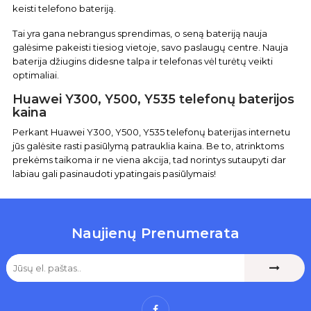
keisti telefono bateriją.
Tai yra gana nebrangus sprendimas, o seną bateriją nauja
galėsime pakeisti tiesiog vietoje, savo paslaugų centre. Nauja
baterija džiugins didesne talpa ir telefonas vėl turėtų veikti
optimaliai.
Huawei Y300, Y500, Y535 telefonų baterijos
kaina
Perkant Huawei Y300, Y500, Y535 telefonų baterijas internetu
jūs galėsite rasti pasiūlymą patrauklia kaina. Be to, atrinktoms
prekėms taikoma ir ne viena akcija, tad norintys sutaupyti dar
labiau gali pasinaudoti ypatingais pasiūlymais!
Naujienų Prenumerata
Facebook