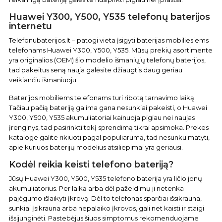
Huawei Y300, Y500, Y535 telefonų baterijos
internetu
Telefonubaterijos.lt – patogi vieta įsigyti baterijas mobiliesiems
telefonams Huawei Y300, Y500, Y535. Mūsų prekių asortimente
yra originalios (OEM) šio modelio išmaniųjų telefonų baterijos,
tad pakeitus seną nauja galėsite džiaugtis daug geriau
veikiančiu išmaniuoju.
Baterijos mobiliems telefonams turi ribotą tarnavimo laiką.
Tačiau pačią bateriją galima gana nesunkiai pakeisti, o Huawei
Y300, Y500, Y535 akumuliatoriai kainuoja pigiau nei naujas
įrenginys, tad pasirinkti tokį sprendimą tikrai apsimoka. Prekes
kataloge galite rikiuoti pagal populiarumą, tad nesunku matyti,
apie kuriuos baterijų modelius atsiliepimai yra geriausi.
Kodėl reikia keisti telefono bateriją?
Jūsų Huawei Y300, Y500, Y535 telefono baterija yra ličio jonų
akumuliatorius. Per laiką arba dėl pažeidimų ji netenka
pajėgumo išlaikyti įkrovą. Dėl to telefonas sparčiai išsikrauna,
sunkiai įsikrauna arba nepalaiko įkrovos, gali net kaisti ir staigi
išsijunginėti. Pastebėjus šiuos simptomus rekomenduojame