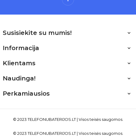
Susisiekite su mumis!

Informacija

Klientams

Naudinga!

Perkamiausios

© 2023 TELEFONUBATERIJOS
.LT
| Visos teisės saugomos.
© 2023 TELEFONUBATERIJOS
.LT
| Visos teisės saugomos.