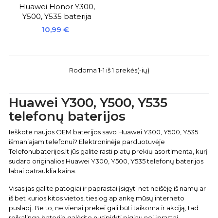
Huawei Honor Y300,
Y500, Y535 baterija
Kaina
10,99 €
Rodoma 1-1 iš 1 prekės(-ių)
Huawei Y300, Y500, Y535
telefonų baterijos
Ieškote naujos OEM baterijos savo Huawei Y300, Y500, Y535
išmaniajam telefonui? Elektroninėje parduotuvėje
Telefonubaterijos.lt jūs galite rasti platų prekių asortimentą, kurį
sudaro originalios Huawei Y300, Y500, Y535 telefonų baterijos
labai patrauklia kaina.
Visas jas galite patogiai ir paprastai įsigyti net neišėję iš namų ar
iš bet kurios kitos vietos, tiesiog aplankę mūsų interneto
puslapį. Be to, ne vienai prekei gali būti taikoma ir akciją, tad
reikalingą bateriją galėsite nusipirkti pigiau nei įprastai.