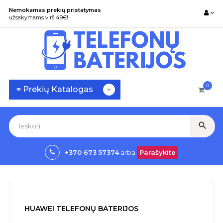
Nemokamas prekių pristatymas
užsakymams virš 49€!
0
Toggle
☰
≡ Prekių Katalogas
navigation
search
+370 673 57374
arba
Parašykite
HUAWEI TELEFONŲ BATERIJOS