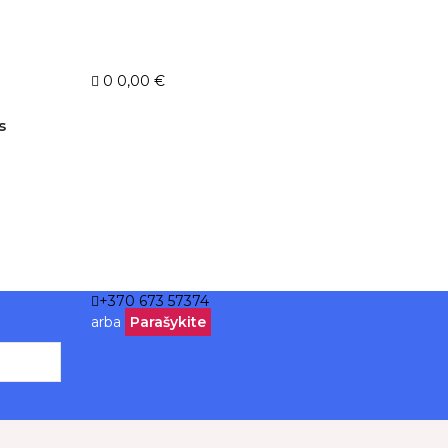
0
0,00 €
s
+370 673 57374
arba
Parašykite