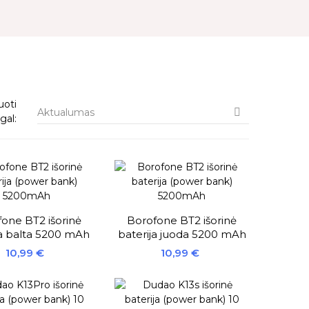
uoti
Aktualumas

gal:
one BT2 išorinė
Borofone BT2 išorinė
ja balta 5200 mAh
baterija juoda 5200 mAh
Kaina
Kaina
10,99 €
10,99 €