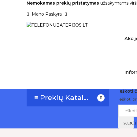
Nemokamas prekių pristatymas
užsakymams virš
Mano Paskyra
Akcij
Infor
Ieškoti č
≡ Prekių Katalogas
Ieškoti p
search