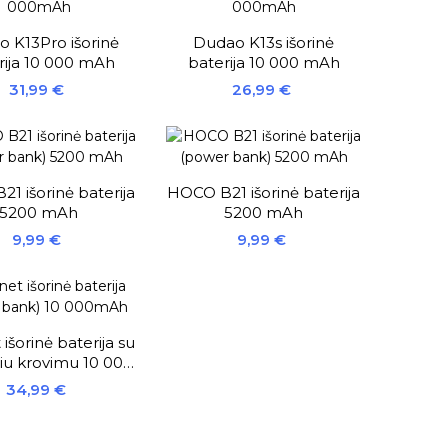
 K13Pro išorinė
Dudao K13s išorinė
rija 10 000 mAh
baterija 10 000 mAh
Kaina
Kaina
31,99 €
26,99 €
1 išorinė baterija
HOCO B21 išorinė baterija
5200 mAh
5200 mAh
Kaina
Kaina
9,99 €
9,99 €
 išorinė baterija su
iu krovimu 10 000
mAh
Kaina
34,99 €