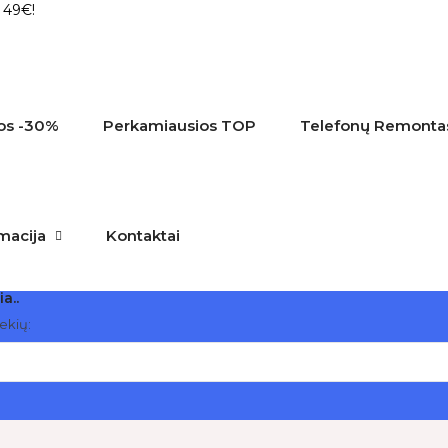
 49€!
os
-30%
Perkamiausios
TOP
Telefonų Remonta
macija
Kontaktai
ia..
rekių: