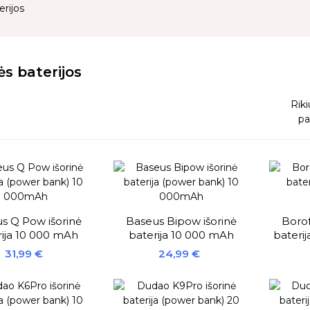
erijos
ės baterijos
Riki
pa
s Q Pow išorinė
Baseus Bipow išorinė
Borof
rija 10 000 mAh
baterija 10 000 mAh
bateri
Kaina
Kaina
31,99 €
24,99 €