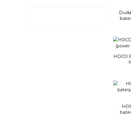
Dudao
bate
HOCO B1
HOC
bate