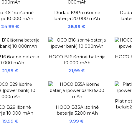
 K6Pro išorinė
Dudao K9Pro išorinė
Dudao
rija 10 000 mAh
baterija 20 000 mAh
bate
Kaina
Kaina
24,99 €
38,99 €
6 išorinė baterija
HOCO B16 išorinė baterija
HOCO B2
10 000 mAh
10 000 mAh
Kaina
Kaina
21,99 €
21,99 €
Platinet
belaidž
O B29 išorinė
HOCO B35A išorinė
rija 10 000 mAh
baterija 5200 mAh
Kaina
Kaina
19,99 €
9,99 €