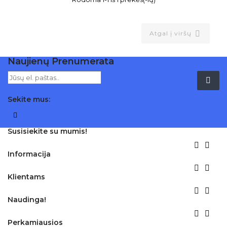

Atgal į viršų
Naujienų Prenumerata
Sekite mus:
Facebook
Susisiekite su mumis!


Informacija


Klientams


Naudinga!


Perkamiausios