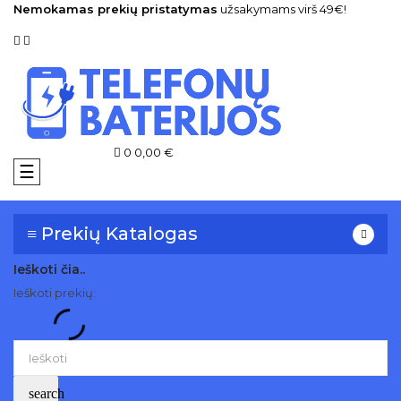
Nemokamas prekių pristatymas
užsakymams virš 49€!
0
0,00 €
Toggle
☰
navigation
≡ Prekių Katalogas
Ieškoti čia..
Ieškoti prekių:
search