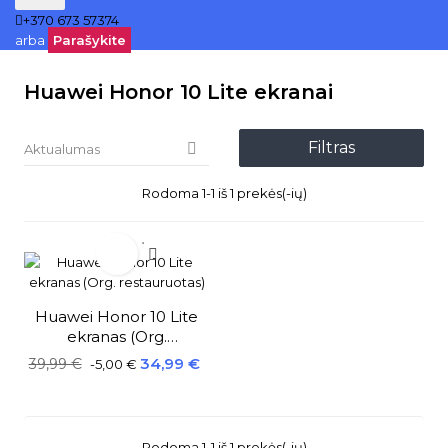
+370 673 57374
arba
Parašykite
Huawei Honor 10 Lite ekranai
Filtras

Aktualumas
Rodoma 1-1 iš 1 prekės(-ių)

Huawei Honor 10 Lite
ekranas (Org.
restauruotas)
Bazinė
Kaina
34,99 €
39,99 €
-5,00 €
kaina
Rodoma 1-1 iš 1 prekės(-ių)