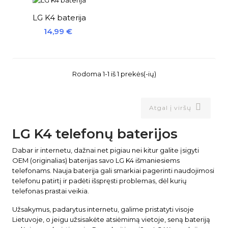
LG K4 baterija
Kaina
14,99 €
Rodoma 1-1 iš 1 prekės(-ių)

Atgal į viršų
LG K4 telefonų baterijos
Dabar ir internetu, dažnai net pigiau nei kitur galite įsigyti
OEM (originalias) baterijas savo LG K4 išmaniesiems
telefonams. Nauja baterija gali smarkiai pagerinti naudojimosi
telefonu patirtį ir padėti išspręsti problemas, dėl kurių
telefonas prastai veikia.
Užsakymus, padarytus internetu, galime pristatyti visoje
Lietuvoje, o jeigu užsisakėte atsiėmimą vietoje, seną bateriją