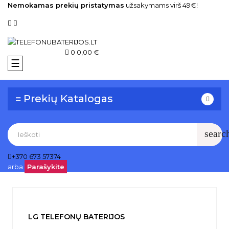
Nemokamas prekių pristatymas
užsakymams virš 49€!
0
0,00 €
Toggle
☰
navigation
≡ Prekių Katalogas
searc
+370 673 57374
arba
Parašykite
LG TELEFONŲ BATERIJOS