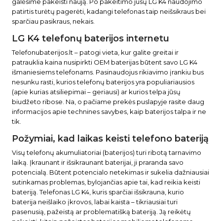
galėsime pakeisti naują. Po pakeitimo jūsų LG K4 naudojimo
patirtis turėtų pagerėti, kadangi telefonas taip neišsikraus bei
sparčiau pasikraus, nekais.
LG K4 telefonų baterijos internetu
Telefonubaterijos.lt – patogi vieta, kur galite greitai ir
patrauklia kaina nusipirkti OEM baterijas būtent savo LG K4
išmaniesiems telefonams. Pasinaudojus rikiavimo įrankiu bus
nesunku rasti, kurios telefonų baterijos yra populiariausios
(apie kurias atsiliepimai – geriausi) ar kurios telpa jūsų
biudžeto ribose. Na, o pačiame prekės puslapyje rasite daug
informacijos apie technines savybes, kaip baterijos talpa ir ne
tik.
Požymiai, kad laikas keisti telefono bateriją
Visų telefonų akumuliatoriai (baterijos) turi ribotą tarnavimo
laiką. Įkraunant ir išsikraunant baterijai, ji praranda savo
potencialą. Būtent potencialo netekimas ir sukelia dažniausiai
sutinkamas problemas, bylojančias apie tai, kad reikia keisti
bateriją. Telefonas LG K4, kuris sparčiai išsikrauna, kurio
baterija neišlaiko įkrovos, labai kaista – tikriausiai turi
pasenusią, pažeistą ar problematišką bateriją. Ją reikėtų