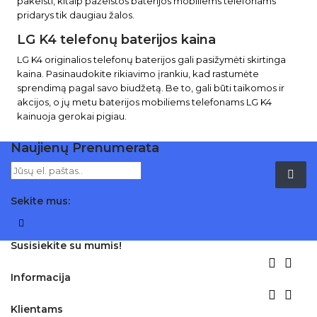
pakeisti, kitaip pažeistos baterijos mobiliems telefonams
pridarys tik daugiau žalos.
LG K4 telefonų baterijos kaina
LG K4 originalios telefonų baterijos gali pasižymėti skirtinga
kaina. Pasinaudokite rikiavimo įrankiu, kad rastumėte
sprendimą pagal savo biudžetą. Be to, gali būti taikomos ir
akcijos, o jų metu baterijos mobiliems telefonams LG K4
kainuoja gerokai pigiau.
Naujienų Prenumerata
Sekite mus:
Facebook
Susisiekite su mumis!


Informacija


Klientams