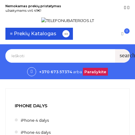
Nemokamas prekių pristatymas
užsakymams virš 49€!
0
Toggle
☰
≡ Prekių Katalogas
navigation
searc
+370 673 57374
arba
Parašykite
IPHONE DALYS
iPhone 4 dalys
iPhone 4s dalys