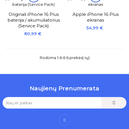
Originali iPhone 16 Plus
Apple iPhone 16 Plus
baterija / akumuliatorius
ekranas
(Service Pack)
Kaina
54,99 €
Kaina
80,99 €
Rodoma 1-6 iš 6 prekės(-ių)
Naujienų Prenumerata
Facebook