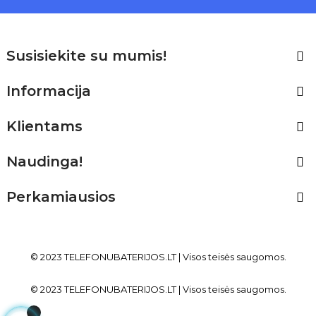
Susisiekite su mumis!

Informacija

Klientams

Naudinga!

Perkamiausios

© 2023 TELEFONUBATERIJOS
.LT
| Visos teisės saugomos.
© 2023 TELEFONUBATERIJOS
.LT
| Visos teisės saugomos.