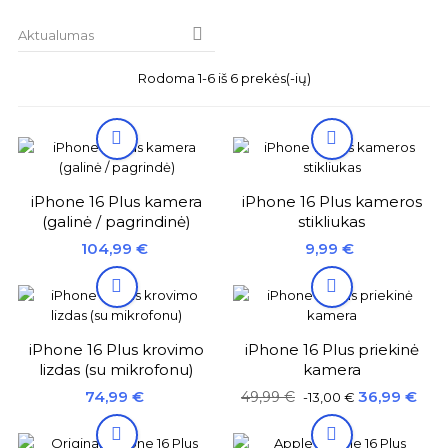

Aktualumas
Rodoma 1-6 iš 6 prekės(-ių)


iPhone 16 Plus kamera
iPhone 16 Plus kameros
(galinė / pagrindinė)
stikliukas
Kaina
Kaina
104,99 €
9,99 €


iPhone 16 Plus krovimo
iPhone 16 Plus priekinė
lizdas (su mikrofonu)
kamera
Kaina
Bazinė
Kaina
74,99 €
36,99 €
49,99 €
-13,00 €
kaina

