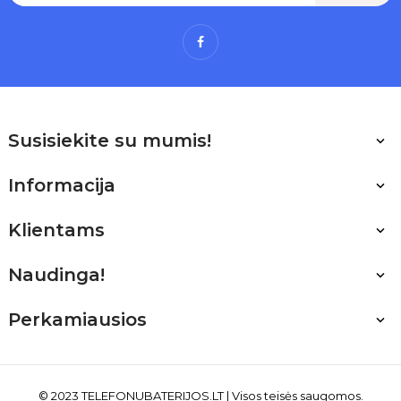
Facebook
Susisiekite su mumis!

Informacija

Klientams

Naudinga!

Perkamiausios

© 2023 TELEFONUBATERIJOS
.LT
| Visos teisės saugomos.