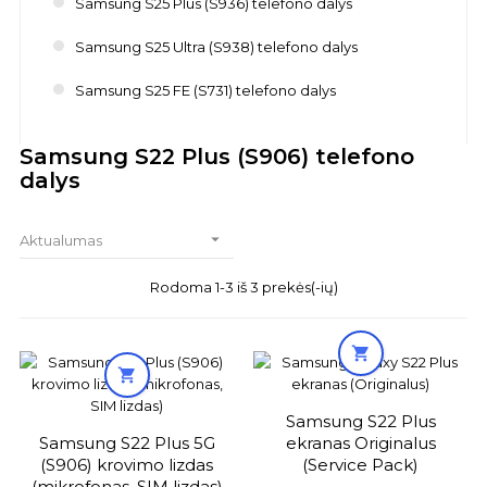
Samsung S25 Plus (S936) telefono dalys
Samsung S25 Ultra (S938) telefono dalys
Samsung S25 FE (S731) telefono dalys
Samsung S22 Plus (S906) telefono
dalys

Aktualumas
Rodoma 1-3 iš 3 prekės(-ių)


Samsung S22 Plus
Samsung S22 Plus 5G
ekranas Originalus
(S906) krovimo lizdas
(Service Pack)
(mikrofonas, SIM lizdas)