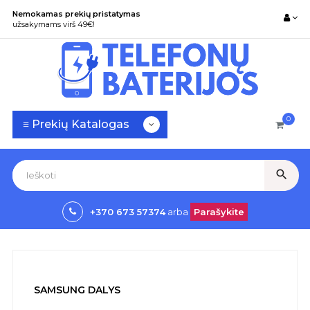
Nemokamas prekių pristatymas
užsakymams virš 49€!
0
Toggle
☰
≡ Prekių Katalogas
navigation
search
+370 673 57374
arba
Parašykite
SAMSUNG DALYS