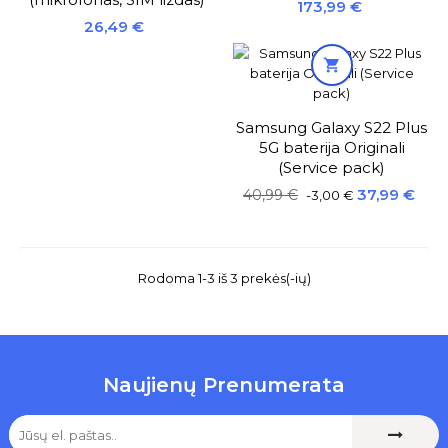
Kaina
173,99 €
Kaina
26,49 €

Samsung Galaxy S22 Plus
5G baterija Originali
(Service pack)
Bazinė
Kaina
37,99 €
40,99 €
-3,00 €
kaina
Rodoma 1-3 iš 3 prekės(-ių)
Naujienų Prenumerata