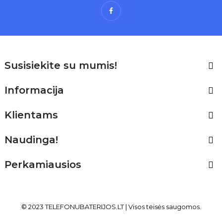
Facebook
Susisiekite su mumis!

Informacija

Klientams

Naudinga!

Perkamiausios

© 2023 TELEFONUBATERIJOS
.LT
| Visos teisės saugomos.