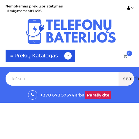
Nemokamas prekių pristatymas
užsakymams virš 49€!
0
Toggle
☰
≡ Prekių Katalogas
navigation
searc
+370 673 57374
arba
Parašykite