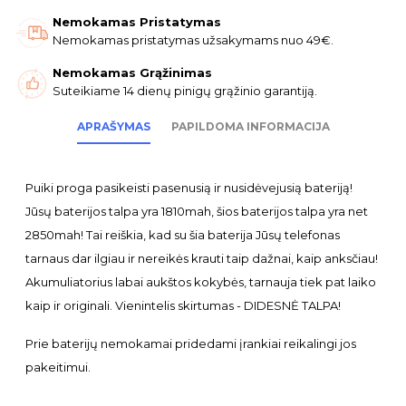
Nemokamas Pristatymas
Nemokamas pristatymas užsakymams nuo 49€.
Nemokamas Grąžinimas
Suteikiame 14 dienų pinigų grąžinio garantiją.
APRAŠYMAS
PAPILDOMA INFORMACIJA
Puiki proga pasikeisti pasenusią ir nusidėvejusią bateriją!
Jūsų baterijos talpa yra 1810mah, šios baterijos talpa yra net
2850mah! Tai reiškia, kad su šia baterija Jūsų telefonas
tarnaus dar ilgiau ir nereikės krauti taip dažnai, kaip anksčiau!
Akumuliatorius labai aukštos kokybės, tarnauja tiek pat laiko
kaip ir originali. Vienintelis skirtumas - DIDESNĖ TALPA!
Prie baterijų nemokamai pridedami įrankiai reikalingi jos
pakeitimui.