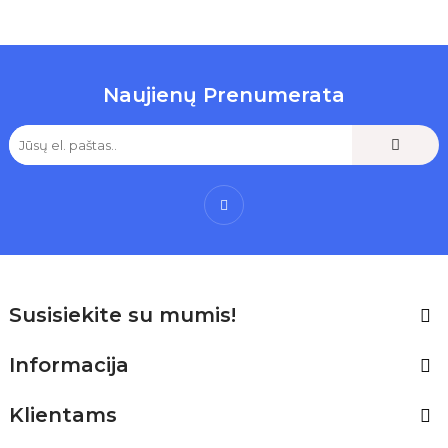
Naujienų Prenumerata
Facebook
Susisiekite su mumis!

Informacija

Klientams
