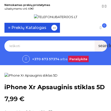
Nemokamas prekių pristatymas
užsakymams virš 49€!
0
Toggle
☰
≡ Prekių Katalogas
navigation
searc
+370 673 57374
arba
Parašykite
iPhone Xr Apsauginis stiklas 5D
7,99 €