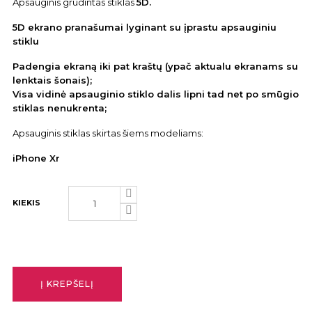
Apsauginis grūdintas stiklas
5D.
5D ekrano pranašumai lyginant su įprastu apsauginiu
stiklu
Padengia ekraną iki pat kraštų (ypač aktualu ekranams su
lenktais šonais);
Visa vidinė apsauginio stiklo dalis lipni tad net po smūgio
stiklas nenukrenta;
Apsauginis stiklas skirtas šiems modeliams:
iPhone Xr
KIEKIS
Į KREPŠELĮ