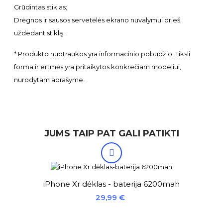
Grūdintas stiklas;
Drėgnos ir sausos servetėlės ekrano nuvalymui prieš
uždedant stiklą.
* Produkto nuotraukos yra informacinio pobūdžio. Tiksli
forma ir ertmės yra pritaikytos konkrečiam modeliui,
nurodytam aprašyme.
JUMS TAIP PAT GALI PATIKTI

iPhone Xr dėklas - baterija 6200mah
Kaina
29,99 €