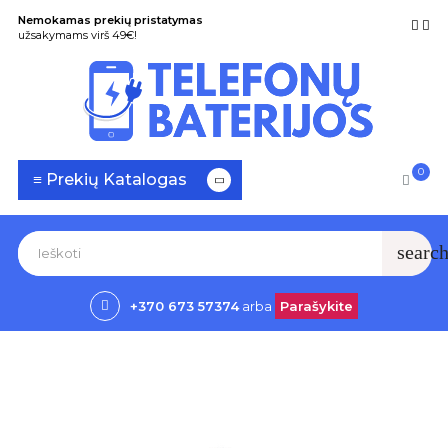
Nemokamas prekių pristatymas
užsakymams virš 49€!
0
Toggle
☰
≡ Prekių Katalogas
navigation
searc
+370 673 57374
arba
Parašykite