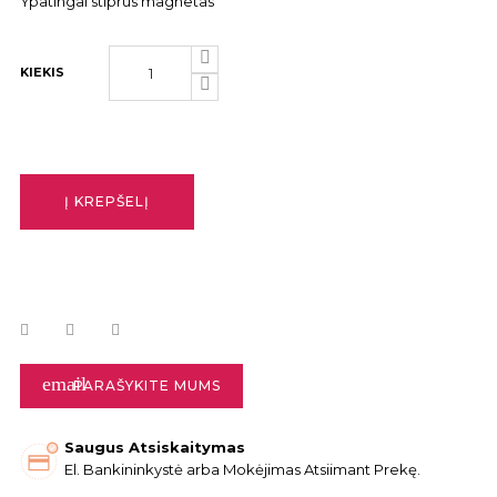
Ypatingai stiprus magnetas
KIEKIS
Į KREPŠELĮ
email
PARAŠYKITE MUMS
Saugus Atsiskaitymas
El. Bankininkystė arba Mokėjimas Atsiimant Prekę.