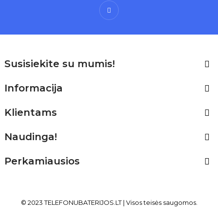
Facebook
Susisiekite su mumis!

Informacija

Klientams

Naudinga!

Perkamiausios

© 2023 TELEFONUBATERIJOS
.LT
| Visos teisės saugomos.