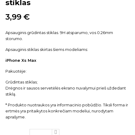
stiklas
3,99 €
Apsauginis grūdintas stiklas. 9H atsparumo, vos 0.26mm
storumo.
Apsauginis stiklas skirtas šiems modeliams:
iPhone Xs Max
Pakuotėje:
Grūdintas stiklas;
Drėgnos ir sausos servetėlės ekrano nuvalymui prieš uždedant
stiklą.
* Produkto nuotraukos yra informacinio pobūdžio. Tiksli forma ir
ertmės yra pritaikytos konkrečiam modeliui, nurodytam
aprašyme.